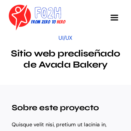
Ir
al
Alterna
contenido
navega
UI/UX
CURSO
Sitio web prediseñado
Objetivos
de Avada Bakery
Investigación
Encuesta
Sobre este proyecto
Colaboradores
Quisque velit nisi, pretium ut lacinia in,