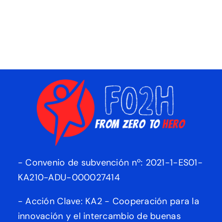
- Convenio de subvención nº: 2021-1-ES01-
KA210-ADU-000027414
- Acción Clave: KA2 - Cooperación para la
innovación y el intercambio de buenas